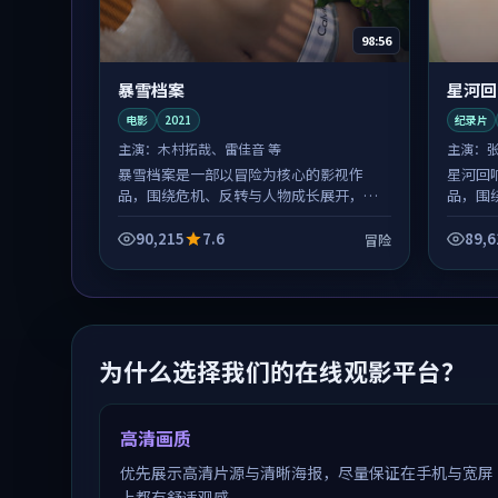
98:56
暴雪档案
星河回
电影
2021
纪录片
主演：
木村拓哉、雷佳音 等
主演：
暴雪档案是一部以冒险为核心的影视作
星河回
品，围绕危机、反转与人物成长展开，整
品，围
体节奏紧凑，值得推荐观看。
体节奏
90,215
7.6
89,6
冒险
为什么选择我们的在线观影平台？
高清画质
优先展示高清片源与清晰海报，尽量保证在手机与宽屏
上都有舒适观感。