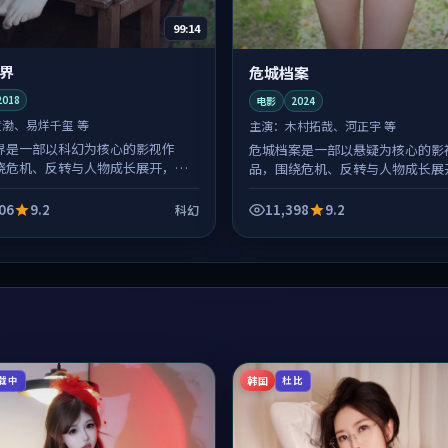
99:14
界
危城档案
2018
电影
2024
黄渤、易烊千玺 等
主演：
木村拓哉、河正宇 等
界是一部以科幻为核心的影视作
危城档案是一部以悬疑为核心的影
绕危机、反转与人物成长展开，整
品，围绕危机、反转与人物成长展
紧凑，值得推荐观看。
体节奏紧凑，值得推荐观看。
06
9.2
11,398
9.2
科幻
韩国
载中
杜比