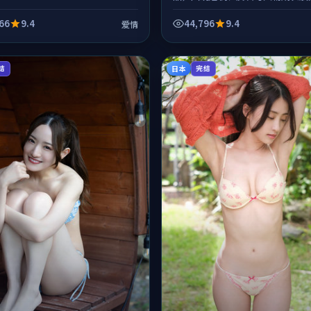
体节奏紧凑，值得推荐观看。
66
9.4
44,796
9.4
爱情
日本
结
完结