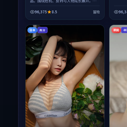
品，围绕危机、反转与人物成长展开，整
体节奏紧凑，值得推荐观看。
96,375
8.5
96,3
冒险
日本
韩国
高分
4