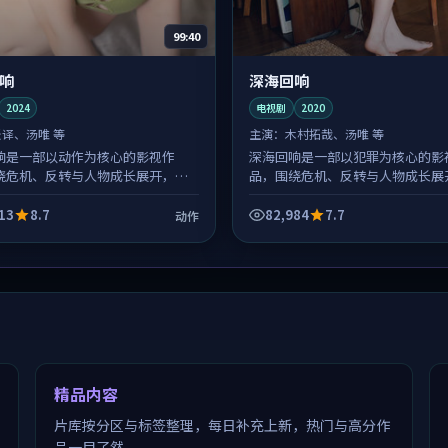
99:40
响
深海回响
2024
电视剧
2020
张译、汤唯 等
主演：
木村拓哉、汤唯 等
响是一部以动作为核心的影视作
深海回响是一部以犯罪为核心的影
绕危机、反转与人物成长展开，整
品，围绕危机、反转与人物成长展
紧凑，值得推荐观看。
体节奏紧凑，值得推荐观看。
13
8.7
82,984
7.7
动作
精品内容
片库按分区与标签整理，每日补充上新，热门与高分作
品一目了然。