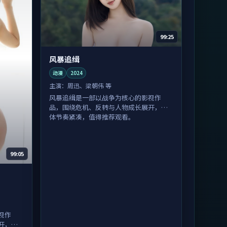
99:25
风暴追缉
动漫
2024
主演：
周迅、梁朝伟 等
风暴追缉是一部以战争为核心的影视作
品，围绕危机、反转与人物成长展开，整
体节奏紧凑，值得推荐观看。
99:05
视作
开，整