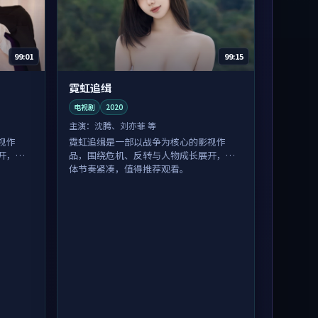
99:01
99:15
霓虹追缉
电视剧
2020
主演：
沈腾、刘亦菲 等
视作
霓虹追缉是一部以战争为核心的影视作
开，整
品，围绕危机、反转与人物成长展开，整
体节奏紧凑，值得推荐观看。