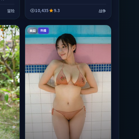
10,435
9.3
冒险
战争
美国
热播