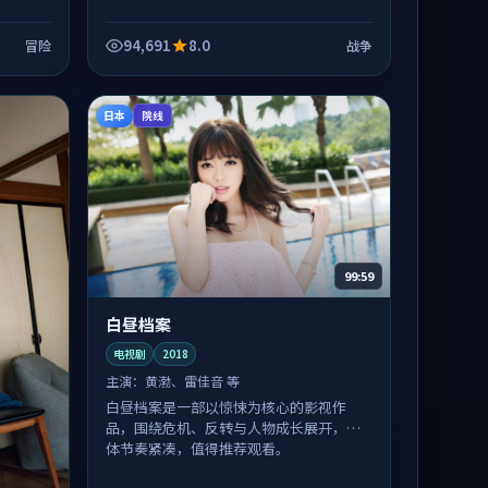
94,691
8.0
冒险
战争
日本
院线
99:59
白昼档案
电视剧
2018
主演：
黄渤、雷佳音 等
白昼档案是一部以惊悚为核心的影视作
品，围绕危机、反转与人物成长展开，整
体节奏紧凑，值得推荐观看。