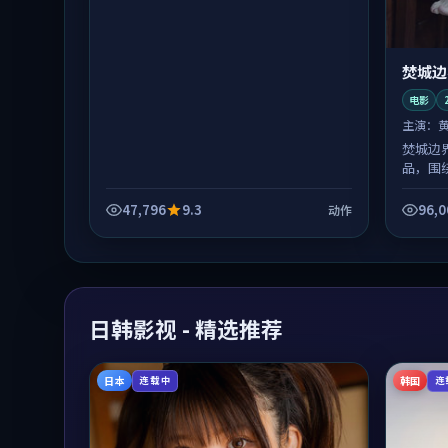
焚城边
电影
主演：
焚城边
品，围
体节奏
47,796
9.3
96,0
动作
日韩影视 - 精选推荐
日本
韩国
连载中
连