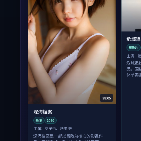
危城追
纪录片
主演：
危城追
品，围
体节奏
99:05
深海档案
动漫
2020
主演：
章子怡、汤唯 等
深海档案是一部以冒险为核心的影视作