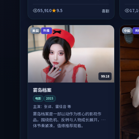
体节奏紧凑，值得推荐观看。
55,910
9.5
17,1
喜剧
美国
中国
热播
完
99:18
雾岛档案
电影
2015
主演：
张译、雷佳音 等
雾岛档案是一部以动作为核心的影视作
品，围绕危机、反转与人物成长展开，整
体节奏紧凑，值得推荐观看。