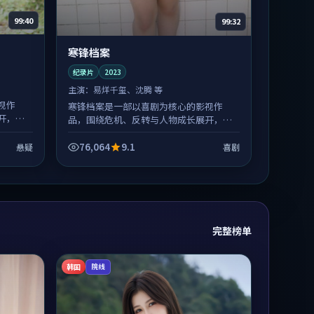
99:40
99:32
寒锋档案
纪录片
2023
主演：
易烊千玺、沈腾 等
视作
寒锋档案是一部以喜剧为核心的影视作
开，整
品，围绕危机、反转与人物成长展开，整
体节奏紧凑，值得推荐观看。
76,064
9.1
悬疑
喜剧
完整榜单
韩国
院线