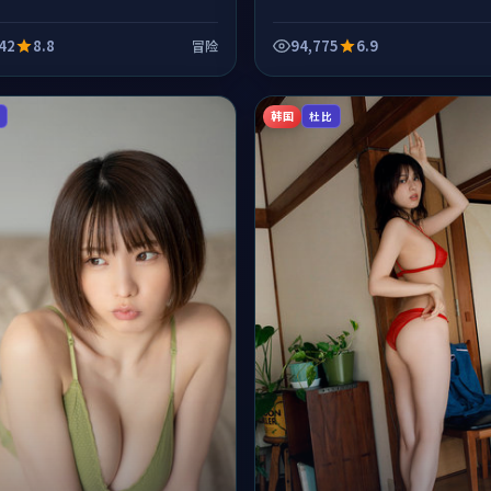
42
8.8
94,775
6.9
冒险
韩国
K
杜比