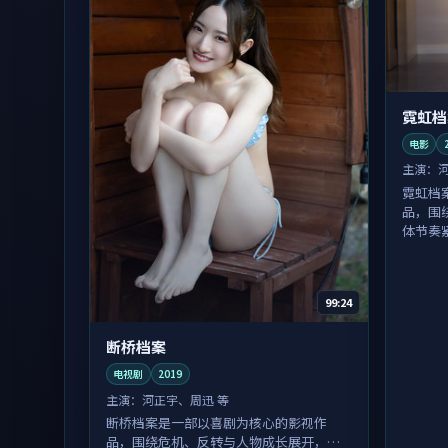
霓虹档
电影
主演：
霓虹档
品，围
体节奏
99:24
断桥档案
电视剧
2019
主演：
河正宇、周迅 等
断桥档案是一部以喜剧为核心的影视作
品，围绕危机、反转与人物成长展开，整