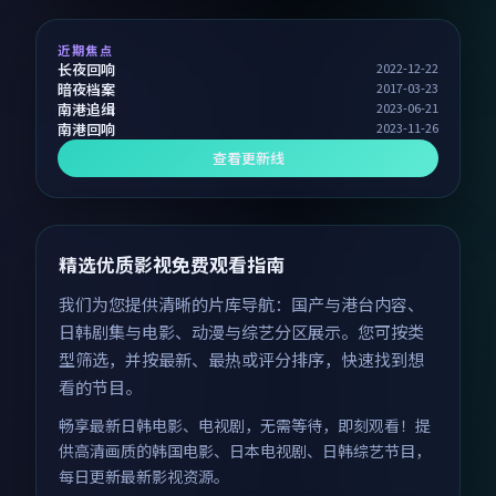
近期焦点
长夜回响
2022-12-22
暗夜档案
2017-03-23
南港追缉
2023-06-21
南港回响
2023-11-26
查看更新线
精选优质影视免费观看指南
我们为您提供清晰的片库导航：国产与港台内容、
日韩剧集与电影、动漫与综艺分区展示。您可按类
型筛选，并按最新、最热或评分排序，快速找到想
看的节目。
畅享最新日韩电影、电视剧，无需等待，即刻观看！提
供高清画质的韩国电影、日本电视剧、日韩综艺节目，
每日更新最新影视资源。