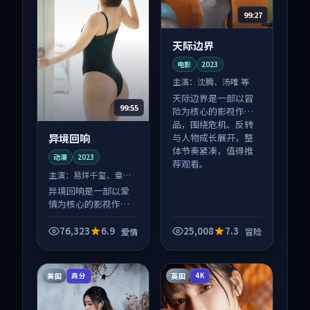
99:27
天际边界
电影
2023
主演：
沈腾、汤唯 等
天际边界是一部以冒
99:55
险为核心的影视作
品，围绕危机、反转
异境回响
与人物成长展开，整
体节奏紧凑，值得推
动漫
2023
荐观看。
主演：
易烊千玺、章子
怡 等
异境回响是一部以爱
情为核心的影视作
品，围绕危机、反转
与人物成长展开，整
76,323
6.9
25,008
7.3
爱情
冒险
体节奏紧凑，值得推
荐观看。
美国
英国
高分
4K