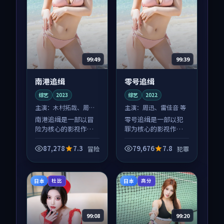
99:49
99:39
南港追缉
零号追缉
综艺
2023
综艺
2022
主演：
木村拓哉、周迅
主演：
周迅、雷佳音 等
等
南港追缉是一部以冒
零号追缉是一部以犯
险为核心的影视作
罪为核心的影视作
品，围绕危机、反转
品，围绕危机、反转
与人物成长展开，整
与人物成长展开，整
87,278
7.3
79,676
7.8
冒险
犯罪
体节奏紧凑，值得推
体节奏紧凑，值得推
荐观看。
荐观看。
日本
日本
杜比
高分
99:08
99:20