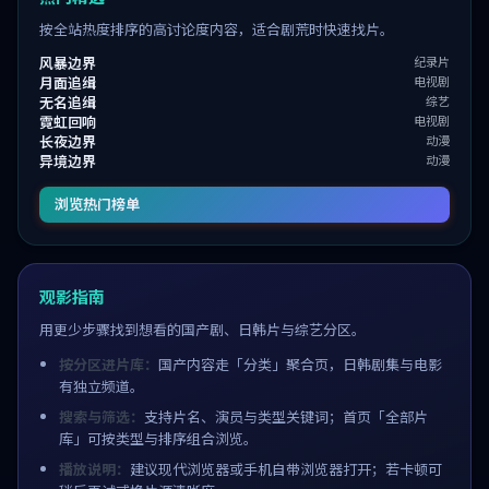
按全站热度排序的高讨论度内容，适合剧荒时快速找片。
风暴边界
纪录片
月面追缉
电视剧
无名追缉
综艺
霓虹回响
电视剧
长夜边界
动漫
异境边界
动漫
浏览热门榜单
观影指南
用更少步骤找到想看的国产剧、日韩片与综艺分区。
按分区进片库：
国产内容走「分类」聚合页，日韩剧集与电影
有独立频道。
搜索与筛选：
支持片名、演员与类型关键词；首页「全部片
库」可按类型与排序组合浏览。
播放说明：
建议现代浏览器或手机自带浏览器打开；若卡顿可