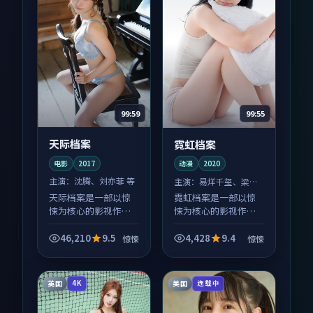
99:59
99:55
天际档案
霓虹档案
电影
2017
动漫
2020
主演：
沈腾、刘亦菲 等
主演：
易烊千玺、梁朝
伟 等
天际档案是一部以惊
霓虹档案是一部以惊
悚为核心的影视作
悚为核心的影视作
品，围绕危机、反转
品，围绕危机、反转
与人物成长展开，整
与人物成长展开，整
46,210
9.5
4,428
9.4
惊悚
惊悚
体节奏紧凑，值得推
体节奏紧凑，值得推
荐观看。
荐观看。
英国
美国
4K
连载中