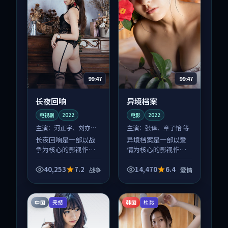
99:47
99:47
长夜回响
异境档案
电视剧
2022
电影
2022
主演：
河正宇、刘亦菲
主演：
张译、章子怡 等
等
长夜回响是一部以战
异境档案是一部以爱
争为核心的影视作
情为核心的影视作
品，围绕危机、反转
品，围绕危机、反转
与人物成长展开，整
与人物成长展开，整
40,253
7.2
14,470
6.4
战争
爱情
体节奏紧凑，值得推
体节奏紧凑，值得推
荐观看。
荐观看。
中国
韩国
完结
杜比