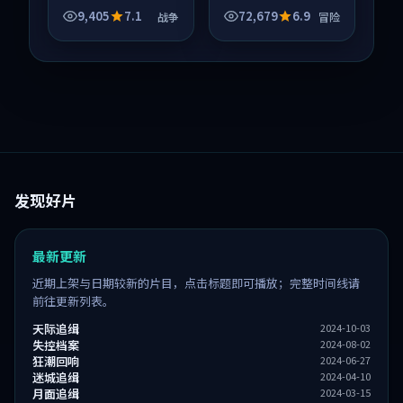
与人物成长展开，整
9,405
7.1
72,679
6.9
战争
冒险
体节奏紧凑，值得推
荐观看。
发现好片
最新更新
近期上架与日期较新的片目，点击标题即可播放；完整时间线请
前往更新列表。
天际追缉
2024-10-03
失控档案
2024-08-02
狂潮回响
2024-06-27
迷城追缉
2024-04-10
月面追缉
2024-03-15