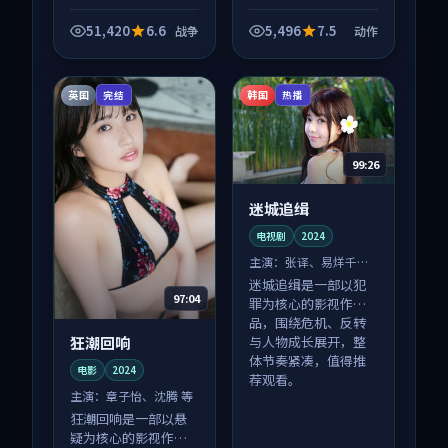
品，围绕危机、反转
品，围绕危机、反转
与人物成长展开，整
与人物成长展开，整
51,420
6.6
5,496
7.5
战争
动作
体节奏紧凑，值得推
体节奏紧凑，值得推
荐观看。
荐观看。
英国
韩国
完结
热播
99:26
迷城追缉
电视剧
2024
主演：
张译、易烊千玺
等
迷城追缉是一部以犯
97:04
罪为核心的影视作
品，围绕危机、反转
狂潮回响
与人物成长展开，整
体节奏紧凑，值得推
电影
2024
荐观看。
主演：
章子怡、沈腾 等
狂潮回响是一部以悬
疑为核心的影视作