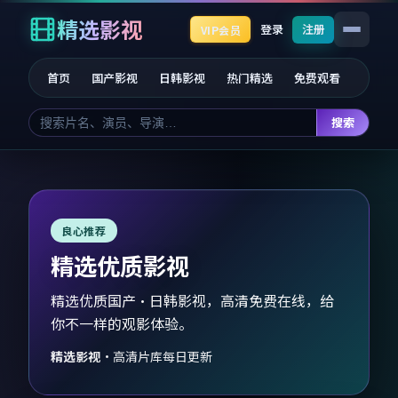
精选影视
登录
注册
VIP会员
首页
国产影视
日韩影视
热门精选
免费观看
搜索
良心推荐
精选优质影视
精选优质国产·日韩影视，高清免费在线，给
你不一样的观影体验。
精选影视
·
高清片库每日更新