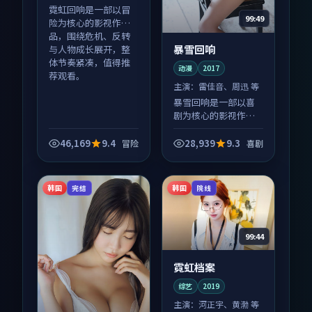
霓虹回响是一部以冒
99:49
险为核心的影视作
品，围绕危机、反转
暴雪回响
与人物成长展开，整
体节奏紧凑，值得推
动漫
2017
荐观看。
主演：
雷佳音、周迅 等
暴雪回响是一部以喜
剧为核心的影视作
品，围绕危机、反转
与人物成长展开，整
46,169
9.4
28,939
9.3
冒险
喜剧
体节奏紧凑，值得推
荐观看。
韩国
韩国
完结
院线
99:44
霓虹档案
综艺
2019
主演：
河正宇、黄渤 等