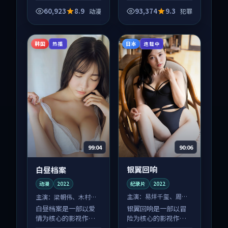
品，围绕危机、反转
品，围绕危机、反转
与人物成长展开，整
与人物成长展开，整
60,923
8.9
93,374
9.3
动漫
犯罪
体节奏紧凑，值得推
体节奏紧凑，值得推
荐观看。
荐观看。
韩国
日本
热播
连载中
90:06
99:04
银翼回响
白昼档案
纪录片
2022
动漫
2022
主演：
易烊千玺、周迅
主演：
梁朝伟、木村拓
等
哉 等
银翼回响是一部以冒
白昼档案是一部以爱
险为核心的影视作
情为核心的影视作
品，围绕危机、反转
品，围绕危机、反转