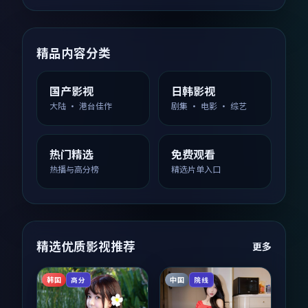
精品内容分类
国产影视
日韩影视
大陆 · 港台佳作
剧集 · 电影 · 综艺
热门精选
免费观看
热播与高分榜
精选片单入口
精选优质影视推荐
更多
韩国
中国
高分
院线