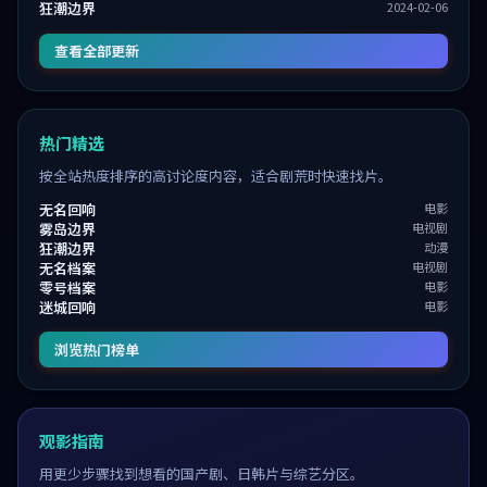
狂潮边界
2024-02-06
查看全部更新
热门精选
按全站热度排序的高讨论度内容，适合剧荒时快速找片。
无名回响
电影
雾岛边界
电视剧
狂潮边界
动漫
无名档案
电视剧
零号档案
电影
迷城回响
电影
浏览热门榜单
观影指南
用更少步骤找到想看的国产剧、日韩片与综艺分区。