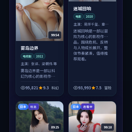
迷城回响
电影
2020
主演：
易烊千玺、章子
怡 等
迷城回响是一部以冒
99:54
险为核心的影视作
品，围绕危机、反转
雾岛边界
与人物成长展开，整
体节奏紧凑，值得推
电视剧
2022
荐观看。
主演：
张译、梁朝伟 等
雾岛边界是一部以科
幻为核心的影视作
品，围绕危机、反转
与人物成长展开，整
95,821
9.3
93,993
7.5
科幻
冒险
体节奏紧凑，值得推
荐观看。
日本
日本
杜比
连载中
89:25
99:18