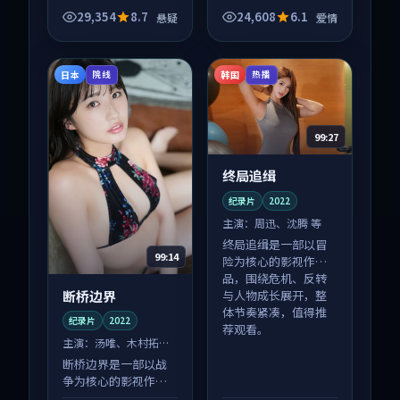
与人物成长展开，整
与人物成长展开，整
29,354
8.7
24,608
6.1
悬疑
爱情
体节奏紧凑，值得推
体节奏紧凑，值得推
荐观看。
荐观看。
日本
韩国
院线
热播
99:27
终局追缉
纪录片
2022
主演：
周迅、沈腾 等
终局追缉是一部以冒
99:14
险为核心的影视作
品，围绕危机、反转
断桥边界
与人物成长展开，整
体节奏紧凑，值得推
纪录片
2022
荐观看。
主演：
汤唯、木村拓哉
等
断桥边界是一部以战
争为核心的影视作
品，围绕危机、反转