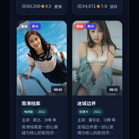
与人物成长展开，整
与人物成长展开，整
80,300
8.5
34,871
7.6
爱情
冒险
体节奏紧凑，值得推
体节奏紧凑，值得推
荐观看。
荐观看。
美国
韩国
高分
高分
99:03
99:21
南港档案
迷城边界
电视剧
2022
纪录片
2022
主演：
周迅、汤唯 等
主演：
雷佳音、沈腾 等
南港档案是一部以悬
迷城边界是一部以爱
疑为核心的影视作
情为核心的影视作
品，围绕危机、反转
品，围绕危机、反转